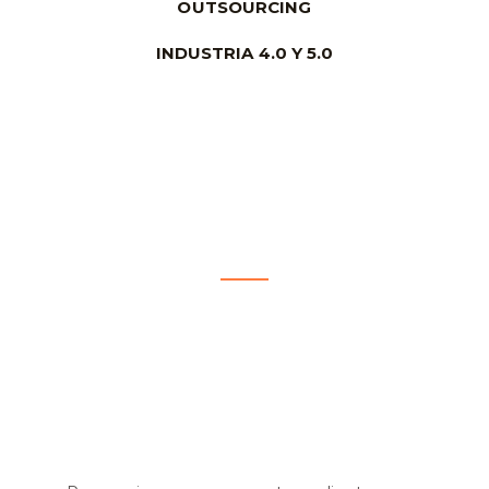
OUTSOURCING
INDUSTRIA 4.0 Y 5.0
INGENIERÍA INTEGRAL
Y MÉCANICA
Desde el desarrollo preliminar de innovación en la
concepción del producto hasta la defición precisa de
los planos de conjunto y cualquier actividad necesaria
para la rigurosa definición de dicho producto.