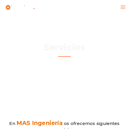
Servicios
INGENIERÍA INTEGRAL Y MÉCANICA |
INNOVACIÓN | GESTIÓN CALIDAD ISO
MAS Ingeniería
En
os ofrecemos siguientes