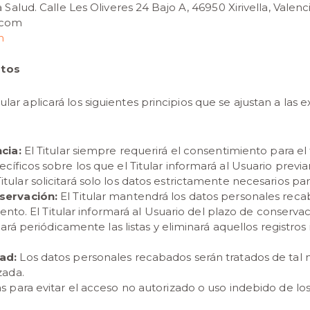
 Salud. Calle Les Oliveres 24 Bajo A, 46950 Xirivella, Valenc
.com
m
atos
tular aplicará los siguientes principios que se ajustan a la
ncia:
El Titular siempre requerirá el consentimiento para el
ecíficos sobre los que el Titular informará al Usuario prev
itular solicitará solo los datos estrictamente necesarios para 
nservación:
El Titular mantendrá los datos personales rec
amiento. El Titular informará al Usuario del plazo de conser
isará periódicamente las listas y eliminará aquellos registro
dad:
Los datos personales recabados serán tratados de tal 
zada.
s para evitar el acceso no autorizado o uso indebido de lo