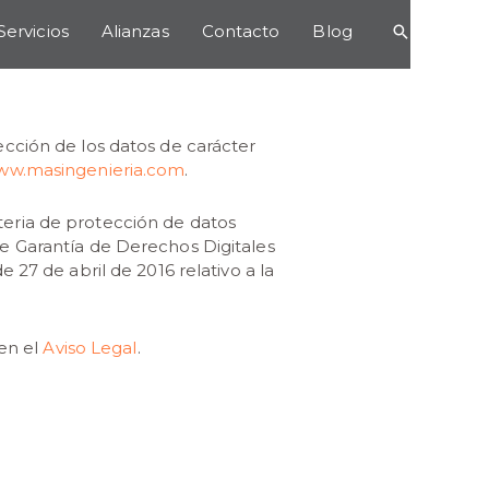
Servicios
Alianzas
Contacto
Blog
ección de los datos de carácter
www.masingenieria.com
.
teria de protección de datos
de Garantía de Derechos Digitales
7 de abril de 2016 relativo a la
 en el
Aviso Legal
.