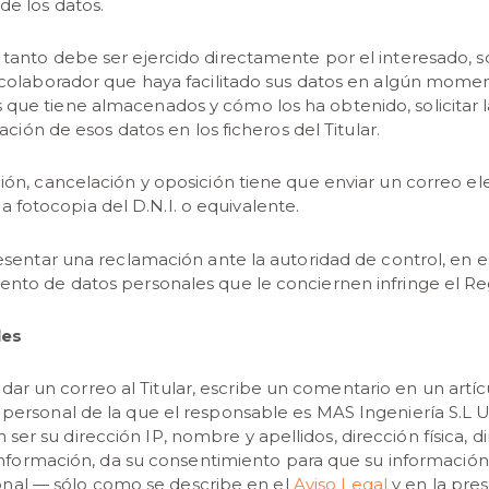
de los datos.
 tanto debe ser ejercido directamente por el interesado, sol
 o colaborador que haya facilitado sus datos en algún momen
 que tiene almacenados y cómo los ha obtenido, solicitar l
lación de esos datos en los ficheros del Titular.
ación, cancelación y oposición tiene que enviar un correo 
 fotocopia del D.N.I. o equivalente.
presentar una reclamación ante la autoridad de control, en 
miento de datos personales que le conciernen infringe el R
les
r un correo al Titular, escribe un comentario en un artícu
r personal de la que el responsable es MAS Ingeniería S.L
ser su dirección IP, nombre y apellidos, dirección física, 
a información, da su consentimiento para que su información 
nal — sólo como se describe en el
Aviso Legal
y en la pre